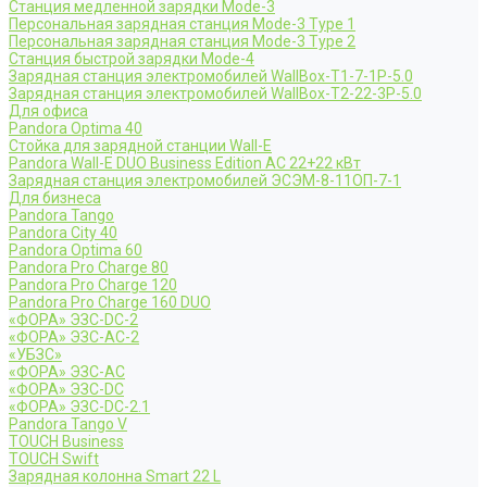
Станция медленной зарядки Mode-3
Персональная зарядная станция Mode-3 Type 1
Персональная зарядная станция Mode-3 Type 2
Станция быстрой зарядки Mode-4
Зарядная станция электромобилей WallBox-Т1-7-1Р-5.0
Зарядная станция электромобилей WallBox-Т2-22-3Р-5.0
Для офиса
Pandora Optima 40
Стойка для зарядной станции Wall-E
Pandora Wall-E DUO Business Edition AC 22+22 кВт
Зарядная станция электромобилей ЭСЭМ-8-11ОП-7-1
Для бизнеса
Pandora Tango
Pandora City 40
Pandora Optima 60
Pandora Pro Charge 80
Pandora Pro Charge 120
Pandora Pro Charge 160 DUO
«ФОРА» ЭЗС-DC-2
«ФОРА» ЭЗС-AC-2
«УБЗС»
«ФОРА» ЭЗС-AC
«ФОРА» ЭЗС-DC
«ФОРА» ЭЗС-DC-2.1
Pandora Tango V
TOUCH Business
TOUCH Swift
Зарядная колонна Smart 22 L