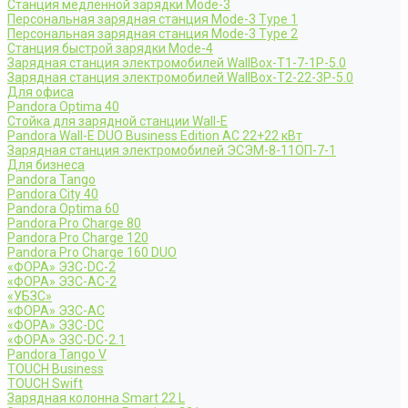
Станция медленной зарядки Mode-3
Персональная зарядная станция Mode-3 Type 1
Персональная зарядная станция Mode-3 Type 2
Станция быстрой зарядки Mode-4
Зарядная станция электромобилей WallBox-Т1-7-1Р-5.0
Зарядная станция электромобилей WallBox-Т2-22-3Р-5.0
Для офиса
Pandora Optima 40
Стойка для зарядной станции Wall-E
Pandora Wall-E DUO Business Edition AC 22+22 кВт
Зарядная станция электромобилей ЭСЭМ-8-11ОП-7-1
Для бизнеса
Pandora Tango
Pandora City 40
Pandora Optima 60
Pandora Pro Charge 80
Pandora Pro Charge 120
Pandora Pro Charge 160 DUO
«ФОРА» ЭЗС-DC-2
«ФОРА» ЭЗС-AC-2
«УБЗС»
«ФОРА» ЭЗС-AC
«ФОРА» ЭЗС-DC
«ФОРА» ЭЗС-DC-2.1
Pandora Tango V
TOUCH Business
TOUCH Swift
Зарядная колонна Smart 22 L