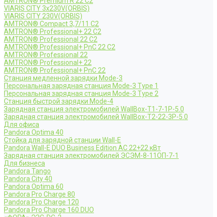
AMTRON® Premium R 22 C2
VIARIS CITY 3x230V(ORBIS)
VIARIS CITY 230V(ORBIS)
AMTRON® Compact 3,7/11 C2
AMTRON® Professional+ 22 C2
AMTRON® Professional 22 C2
AMTRON® Professional+ PnC 22 C2
AMTRON® Professional 22
AMTRON® Professional+ 22
AMTRON® Professional+ PnC 22
Станция медленной зарядки Mode-3
Персональная зарядная станция Mode-3 Type 1
Персональная зарядная станция Mode-3 Type 2
Станция быстрой зарядки Mode-4
Зарядная станция электромобилей WallBox-Т1-7-1Р-5.0
Зарядная станция электромобилей WallBox-Т2-22-3Р-5.0
Для офиса
Pandora Optima 40
Стойка для зарядной станции Wall-E
Pandora Wall-E DUO Business Edition AC 22+22 кВт
Зарядная станция электромобилей ЭСЭМ-8-11ОП-7-1
Для бизнеса
Pandora Tango
Pandora City 40
Pandora Optima 60
Pandora Pro Charge 80
Pandora Pro Charge 120
Pandora Pro Charge 160 DUO