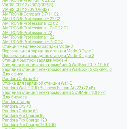
AMTRON® Premium R 22 C2
VIARIS CITY 3x230V(ORBIS)
VIARIS CITY 230V(ORBIS)
AMTRON® Compact 3,7/11 C2
AMTRON® Professional+ 22 C2
AMTRON® Professional 22 C2
AMTRON® Professional+ PnC 22 C2
AMTRON® Professional 22
AMTRON® Professional+ 22
AMTRON® Professional+ PnC 22
Станция медленной зарядки Mode-3
Персональная зарядная станция Mode-3 Type 1
Персональная зарядная станция Mode-3 Type 2
Станция быстрой зарядки Mode-4
Зарядная станция электромобилей WallBox-Т1-7-1Р-5.0
Зарядная станция электромобилей WallBox-Т2-22-3Р-5.0
Для офиса
Pandora Optima 40
Стойка для зарядной станции Wall-E
Pandora Wall-E DUO Business Edition AC 22+22 кВт
Зарядная станция электромобилей ЭСЭМ-8-11ОП-7-1
Для бизнеса
Pandora Tango
Pandora City 40
Pandora Optima 60
Pandora Pro Charge 80
Pandora Pro Charge 120
Pandora Pro Charge 160 DUO