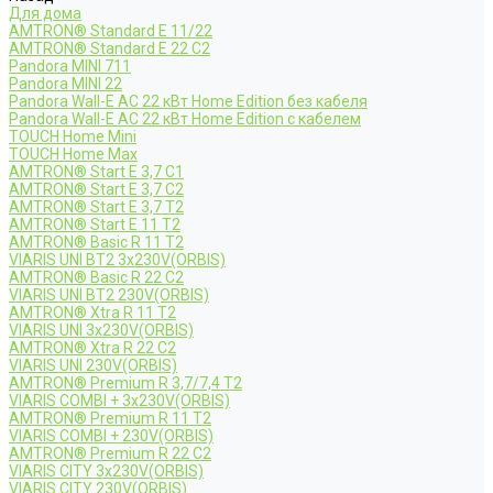
Для дома
AMTRON® Standard E 11/22
AMTRON® Standard E 22 C2
Pandora MINI 711
Pandora MINI 22
Pandora Wall-E AC 22 кВт Home Edition без кабеля
Pandora Wall-E AC 22 кВт Home Edition с кабелем
TOUCH Home Mini
TOUCH Home Max
AMTRON® Start E 3,7 C1
AMTRON® Start E 3,7 C2
AMTRON® Start E 3,7 T2
AMTRON® Start E 11 T2
AMTRON® Basic R 11 T2
VIARIS UNI BT2 3x230V(ORBIS)
AMTRON® Basic R 22 C2
VIARIS UNI BT2 230V(ORBIS)
AMTRON® Xtra R 11 T2
VIARIS UNI 3x230V(ORBIS)
AMTRON® Xtra R 22 C2
VIARIS UNI 230V(ORBIS)
AMTRON® Premium R 3,7/7,4 T2
VIARIS COMBI + 3x230V(ORBIS)
AMTRON® Premium R 11 T2
VIARIS COMBI + 230V(ORBIS)
AMTRON® Premium R 22 C2
VIARIS CITY 3x230V(ORBIS)
VIARIS CITY 230V(ORBIS)