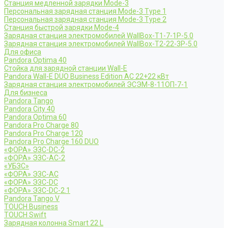
Станция медленной зарядки Mode-3
Персональная зарядная станция Mode-3 Type 1
Персональная зарядная станция Mode-3 Type 2
Станция быстрой зарядки Mode-4
Зарядная станция электромобилей WallBox-Т1-7-1Р-5.0
Зарядная станция электромобилей WallBox-Т2-22-3Р-5.0
Для офиса
Pandora Optima 40
Стойка для зарядной станции Wall-E
Pandora Wall-E DUO Business Edition AC 22+22 кВт
Зарядная станция электромобилей ЭСЭМ-8-11ОП-7-1
Для бизнеса
Pandora Tango
Pandora City 40
Pandora Optima 60
Pandora Pro Charge 80
Pandora Pro Charge 120
Pandora Pro Charge 160 DUO
«ФОРА» ЭЗС-DC-2
«ФОРА» ЭЗС-AC-2
«УБЗС»
«ФОРА» ЭЗС-AC
«ФОРА» ЭЗС-DC
«ФОРА» ЭЗС-DC-2.1
Pandora Tango V
TOUCH Business
TOUCH Swift
Зарядная колонна Smart 22 L