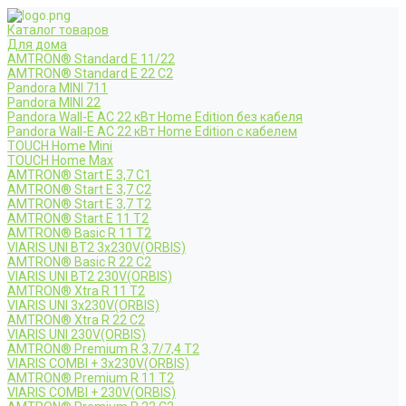
Каталог товаров
Для дома
AMTRON® Standard E 11/22
AMTRON® Standard E 22 C2
Pandora MINI 711
Pandora MINI 22
Pandora Wall-E AC 22 кВт Home Edition без кабеля
Pandora Wall-E AC 22 кВт Home Edition с кабелем
TOUCH Home Mini
TOUCH Home Max
AMTRON® Start E 3,7 C1
AMTRON® Start E 3,7 C2
AMTRON® Start E 3,7 T2
AMTRON® Start E 11 T2
AMTRON® Basic R 11 T2
VIARIS UNI BT2 3x230V(ORBIS)
AMTRON® Basic R 22 C2
VIARIS UNI BT2 230V(ORBIS)
AMTRON® Xtra R 11 T2
VIARIS UNI 3x230V(ORBIS)
AMTRON® Xtra R 22 C2
VIARIS UNI 230V(ORBIS)
AMTRON® Premium R 3,7/7,4 T2
VIARIS COMBI + 3x230V(ORBIS)
AMTRON® Premium R 11 T2
VIARIS COMBI + 230V(ORBIS)