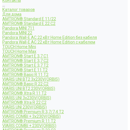
Контакты
...
Каталог товаров
Для дома
AMTRON® Standard E 11/22
AMTRON® Standard E 22 C2
Pandora MINI 711
Pandora MINI 22
Pandora Wall-E AC 22 кВт Home Edition без кабеля
Pandora Wall-E AC 22 кВт Home Edition с кабелем
TOUCH Home Mini
TOUCH Home Max
AMTRON® Start E 3,7 C1
AMTRON® Start E 3,7 C2
AMTRON® Start E 3,7 T2
AMTRON® Start E 11 T2
AMTRON® Basic R 11 T2
VIARIS UNI BT2 3x230V(ORBIS)
AMTRON® Basic R 22 C2
VIARIS UNI BT2 230V(ORBIS)
AMTRON® Xtra R 11 T2
VIARIS UNI 3x230V(ORBIS)
AMTRON® Xtra R 22 C2
VIARIS UNI 230V(ORBIS)
AMTRON® Premium R 3,7/7,4 T2
VIARIS COMBI + 3x230V(ORBIS)
AMTRON® Premium R 11 T2
VIARIS COMBI + 230V(ORBIS)