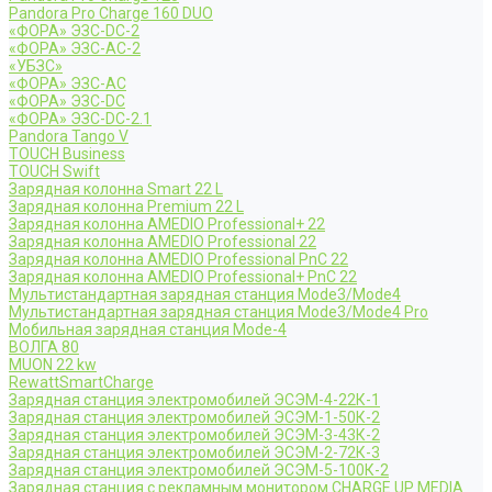
Pandora Pro Charge 160 DUO
«ФОРА» ЭЗС-DC-2
«ФОРА» ЭЗС-AC-2
«УБЗС»
«ФОРА» ЭЗС-AC
«ФОРА» ЭЗС-DC
«ФОРА» ЭЗС-DC-2.1
Pandora Tango V
TOUCH Business
TOUCH Swift
Зарядная колонна Smart 22 L
Зарядная колонна Premium 22 L
Зарядная колонна AMEDIO Professional+ 22
Зарядная колонна AMEDIO Professional 22
Зарядная колонна AMEDIO Professional PnC 22
Зарядная колонна AMEDIO Professional+ PnC 22
Мультистандартная зарядная станция Mode3/Mode4
Мультистандартная зарядная станция Mode3/Mode4 Pro
Мобильная зарядная станция Mode-4
ВОЛГА 80
MUON 22 kw
RewattSmartCharge
Зарядная станция электромобилей ЭСЭМ-4-22К-1
Зарядная станция электромобилей ЭСЭМ-1-50К-2
Зарядная станция электромобилей ЭСЭМ-3-43К-2
Зарядная станция электромобилей ЭСЭМ-2-72К-3
Зарядная станция электромобилей ЭСЭМ-5-100К-2
Зарядная станция с рекламным монитором CHARGE UP MEDIA