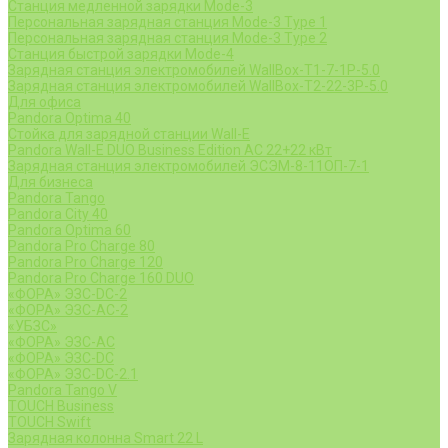
Станция медленной зарядки Mode-3
Персональная зарядная станция Mode-3 Type 1
Персональная зарядная станция Mode-3 Type 2
Станция быстрой зарядки Mode-4
Зарядная станция электромобилей WallBox-Т1-7-1Р-5.0
Зарядная станция электромобилей WallBox-Т2-22-3Р-5.0
Для офиса
Pandora Optima 40
Стойка для зарядной станции Wall-E
Pandora Wall-E DUO Business Edition AC 22+22 кВт
Зарядная станция электромобилей ЭСЭМ-8-11ОП-7-1
Для бизнеса
Pandora Tango
Pandora City 40
Pandora Optima 60
Pandora Pro Charge 80
Pandora Pro Charge 120
Pandora Pro Charge 160 DUO
«ФОРА» ЭЗС-DC-2
«ФОРА» ЭЗС-AC-2
«УБЗС»
«ФОРА» ЭЗС-AC
«ФОРА» ЭЗС-DC
«ФОРА» ЭЗС-DC-2.1
Pandora Tango V
TOUCH Business
TOUCH Swift
Зарядная колонна Smart 22 L