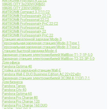
AMTRON® Premium R 22 C2
VIARIS CITY 3x230V(ORBIS)
VIARIS CITY 230V(ORBIS)
AMTRON® Compact 3,7/11 C2
AMTRON® Professional+ 22 C2
AMTRON® Professional 22 C2
AMTRON® Professional+ PnC 22 C2
AMTRON® Professional 22
AMTRON® Professional+ 22
AMTRON® Professional+ PnC 22
Станция медленной зарядки Mode-3
Персональная зарядная станция Mode-3 Type 1
Персональная зарядная станция Mode-3 Type 2
Станция быстрой зарядки Mode-4
Зарядная станция электромобилей WallBox-Т1-7-1Р-5.0
Зарядная станция электромобилей WallBox-Т2-22-3Р-5.0
Для офиса
Pandora Optima 40
Стойка для зарядной станции Wall-E
Pandora Wall-E DUO Business Edition AC 22+22 кВт
Зарядная станция электромобилей ЭСЭМ-8-11ОП-7-1
Для бизнеса
Pandora Tango
Pandora City 40
Pandora Optima 60
Pandora Pro Charge 80
Pandora Pro Charge 120
Pandora Pro Charge 160 DUO