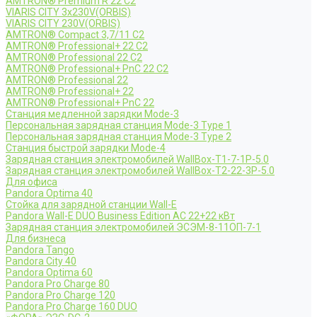
AMTRON® Premium R 22 C2
VIARIS CITY 3x230V(ORBIS)
VIARIS CITY 230V(ORBIS)
AMTRON® Compact 3,7/11 C2
AMTRON® Professional+ 22 C2
AMTRON® Professional 22 C2
AMTRON® Professional+ PnC 22 C2
AMTRON® Professional 22
AMTRON® Professional+ 22
AMTRON® Professional+ PnC 22
Станция медленной зарядки Mode-3
Персональная зарядная станция Mode-3 Type 1
Персональная зарядная станция Mode-3 Type 2
Станция быстрой зарядки Mode-4
Зарядная станция электромобилей WallBox-Т1-7-1Р-5.0
Зарядная станция электромобилей WallBox-Т2-22-3Р-5.0
Для офиса
Pandora Optima 40
Стойка для зарядной станции Wall-E
Pandora Wall-E DUO Business Edition AC 22+22 кВт
Зарядная станция электромобилей ЭСЭМ-8-11ОП-7-1
Для бизнеса
Pandora Tango
Pandora City 40
Pandora Optima 60
Pandora Pro Charge 80
Pandora Pro Charge 120
Pandora Pro Charge 160 DUO