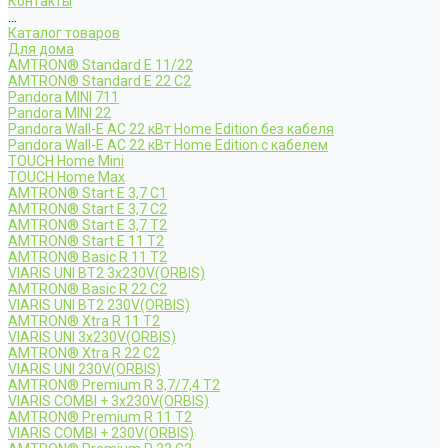
Контакты
...
Каталог товаров
Для дома
AMTRON® Standard E 11/22
AMTRON® Standard E 22 C2
Pandora MINI 711
Pandora MINI 22
Pandora Wall-E AC 22 кВт Home Edition без кабеля
Pandora Wall-E AC 22 кВт Home Edition с кабелем
TOUCH Home Mini
TOUCH Home Max
AMTRON® Start E 3,7 C1
AMTRON® Start E 3,7 C2
AMTRON® Start E 3,7 T2
AMTRON® Start E 11 T2
AMTRON® Basic R 11 T2
VIARIS UNI BT2 3x230V(ORBIS)
AMTRON® Basic R 22 C2
VIARIS UNI BT2 230V(ORBIS)
AMTRON® Xtra R 11 T2
VIARIS UNI 3x230V(ORBIS)
AMTRON® Xtra R 22 C2
VIARIS UNI 230V(ORBIS)
AMTRON® Premium R 3,7/7,4 T2
VIARIS COMBI + 3x230V(ORBIS)
AMTRON® Premium R 11 T2
VIARIS COMBI + 230V(ORBIS)