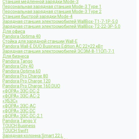
Станция медленной зарядки Mode-3
Персональная зарядная станция Mode-3 Type 1
Персональная зарядная станция Mode-3 Type 2
Станция быстрой зарядки Mode-4
Зарядная станция электромобилей WallBox-Т1-7-1Р-5.0
Зарядная станция электромобилей WallBox-Т2-22-3Р-5.0
Для офиса
Pandora Optima 40
Стойка для зарядной станции Wall-E
Pandora Wall-E DUO Business Edition AC 22+22 кВт
Зарядная станция электромобилей ЭСЭМ-8-11ОП-7-1
Для бизнеса
Pandora Tango
Pandora City 40
Pandora Optima 60
Pandora Pro Charge 80
Pandora Pro Charge 120
Pandora Pro Charge 160 DUO
«ФОРА» ЭЗС-DC-2
«ФОРА» ЭЗС-AC-2
«УБЗС»
«ФОРА» ЭЗС-AC
«ФОРА» ЭЗС-DC
«ФОРА» ЭЗС-DC-2.1
Pandora Tango V
TOUCH Business
TOUCH Swift
Зарядная колонна Smart 22 L