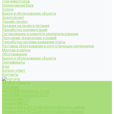
Для инвесторов
Нормативная база
Услуги
Выезд и обследование объекта
Энергоаудит
Дизайн-проект
Задание на провод питания
Разработка документации
Согласование в комитете землепользования
Получение технических условий
Разработка системы взимания платы
Поставка оборудования и сопутствующих материалов
Монтаж и запуск
Обслуживание
Выезд и обследование объекта
Сертификаты
Блог
Вопрос-ответ
Контакты
Каталог товаров
Для дома
AMTRON® Standard E 11/22
AMTRON® Standard E 22 C2
Pandora MINI 711
Pandora MINI 22
Pandora Wall-E AC 22 кВт Home Edition без кабеля
Pandora Wall-E AC 22 кВт Home Edition с кабелем