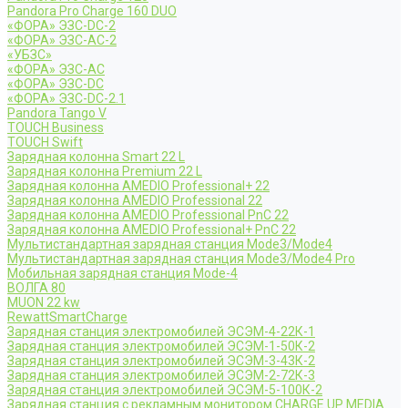
Pandora Pro Charge 160 DUO
«ФОРА» ЭЗС-DC-2
«ФОРА» ЭЗС-AC-2
«УБЗС»
«ФОРА» ЭЗС-AC
«ФОРА» ЭЗС-DC
«ФОРА» ЭЗС-DC-2.1
Pandora Tango V
TOUCH Business
TOUCH Swift
Зарядная колонна Smart 22 L
Зарядная колонна Premium 22 L
Зарядная колонна AMEDIO Professional+ 22
Зарядная колонна AMEDIO Professional 22
Зарядная колонна AMEDIO Professional PnC 22
Зарядная колонна AMEDIO Professional+ PnC 22
Мультистандартная зарядная станция Mode3/Mode4
Мультистандартная зарядная станция Mode3/Mode4 Pro
Мобильная зарядная станция Mode-4
ВОЛГА 80
MUON 22 kw
RewattSmartCharge
Зарядная станция электромобилей ЭСЭМ-4-22К-1
Зарядная станция электромобилей ЭСЭМ-1-50К-2
Зарядная станция электромобилей ЭСЭМ-3-43К-2
Зарядная станция электромобилей ЭСЭМ-2-72К-3
Зарядная станция электромобилей ЭСЭМ-5-100К-2
Зарядная станция с рекламным монитором CHARGE UP MEDIA