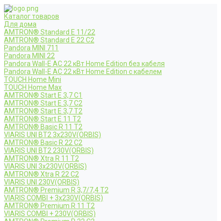
Каталог товаров
Для дома
AMTRON® Standard E 11/22
AMTRON® Standard E 22 C2
Pandora MINI 711
Pandora MINI 22
Pandora Wall-E AC 22 кВт Home Edition без кабеля
Pandora Wall-E AC 22 кВт Home Edition с кабелем
TOUCH Home Mini
TOUCH Home Max
AMTRON® Start E 3,7 C1
AMTRON® Start E 3,7 C2
AMTRON® Start E 3,7 T2
AMTRON® Start E 11 T2
AMTRON® Basic R 11 T2
VIARIS UNI BT2 3x230V(ORBIS)
AMTRON® Basic R 22 C2
VIARIS UNI BT2 230V(ORBIS)
AMTRON® Xtra R 11 T2
VIARIS UNI 3x230V(ORBIS)
AMTRON® Xtra R 22 C2
VIARIS UNI 230V(ORBIS)
AMTRON® Premium R 3,7/7,4 T2
VIARIS COMBI + 3x230V(ORBIS)
AMTRON® Premium R 11 T2
VIARIS COMBI + 230V(ORBIS)