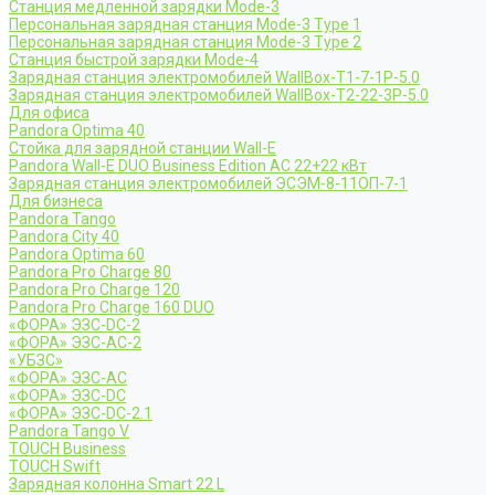
Станция медленной зарядки Mode-3
Персональная зарядная станция Mode-3 Type 1
Персональная зарядная станция Mode-3 Type 2
Станция быстрой зарядки Mode-4
Зарядная станция электромобилей WallBox-Т1-7-1Р-5.0
Зарядная станция электромобилей WallBox-Т2-22-3Р-5.0
Для офиса
Pandora Optima 40
Стойка для зарядной станции Wall-E
Pandora Wall-E DUO Business Edition AC 22+22 кВт
Зарядная станция электромобилей ЭСЭМ-8-11ОП-7-1
Для бизнеса
Pandora Tango
Pandora City 40
Pandora Optima 60
Pandora Pro Charge 80
Pandora Pro Charge 120
Pandora Pro Charge 160 DUO
«ФОРА» ЭЗС-DC-2
«ФОРА» ЭЗС-AC-2
«УБЗС»
«ФОРА» ЭЗС-AC
«ФОРА» ЭЗС-DC
«ФОРА» ЭЗС-DC-2.1
Pandora Tango V
TOUCH Business
TOUCH Swift
Зарядная колонна Smart 22 L