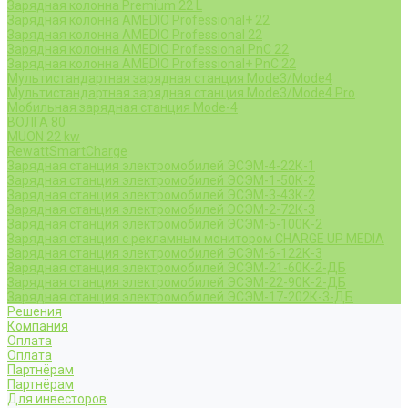
Зарядная колонна Premium 22 L
Зарядная колонна AMEDIO Professional+ 22
Зарядная колонна AMEDIO Professional 22
Зарядная колонна AMEDIO Professional PnC 22
Зарядная колонна AMEDIO Professional+ PnC 22
Мультистандартная зарядная станция Mode3/Mode4
Мультистандартная зарядная станция Mode3/Mode4 Pro
Мобильная зарядная станция Mode-4
ВОЛГА 80
MUON 22 kw
RewattSmartCharge
Зарядная станция электромобилей ЭСЭМ-4-22К-1
Зарядная станция электромобилей ЭСЭМ-1-50К-2
Зарядная станция электромобилей ЭСЭМ-3-43К-2
Зарядная станция электромобилей ЭСЭМ-2-72К-3
Зарядная станция электромобилей ЭСЭМ-5-100К-2
Зарядная станция с рекламным монитором CHARGE UP MEDIA
Зарядная станция электромобилей ЭСЭМ-6-122К-3
Зарядная станция электромобилей ЭСЭМ-21-60К-2-ДБ
Зарядная станция электромобилей ЭСЭМ-22-90К-2-ДБ
Зарядная станция электромобилей ЭСЭМ-17-202К-3-ДБ
Решения
Компания
Оплата
Оплата
Партнёрам
Партнёрам
Для инвесторов