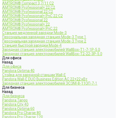
AMTRON® Compact 3,7/11 C2
AMTRON® Professional+ 22 C2
AMTRON® Professional 22 C2
AMTRON® Professional+ PnC 22 C2
AMTRON® Professional 22
AMTRON® Professional+ 22
AMTRON® Professional+ PnC 22
Станция медленной зарядки Mode-3
Персональная зарядная станция Mode-3 Type 1
Персональная зарядная станция Mode-3 Type 2
Станция быстрой зарядки Mode-4
Зарядная станция электромобилей WallBox-Т1-7-1Р-5.0
Зарядная станция электромобилей WallBox-Т2-22-3Р-5.0
Для офиса
Назад
Для офиса
Pandora Optima 40
Стойка для зарядной станции Wall-E
Pandora Wall-E DUO Business Edition AC 22+22 кВт
Зарядная станция электромобилей ЭСЭМ-8-11ОП-7-1
Для бизнеса
Назад
Для бизнеса
Pandora Tango
Pandora City 40
Pandora Optima 60
Pandora Pro Charge 80
Pandora Pro Charge 120