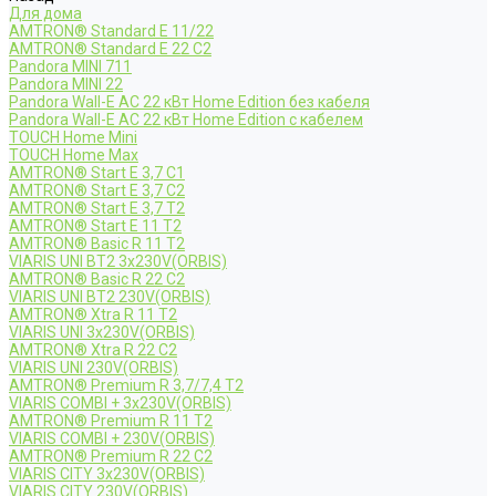
Для дома
AMTRON® Standard E 11/22
AMTRON® Standard E 22 C2
Pandora MINI 711
Pandora MINI 22
Pandora Wall-E AC 22 кВт Home Edition без кабеля
Pandora Wall-E AC 22 кВт Home Edition с кабелем
TOUCH Home Mini
TOUCH Home Max
AMTRON® Start E 3,7 C1
AMTRON® Start E 3,7 C2
AMTRON® Start E 3,7 T2
AMTRON® Start E 11 T2
AMTRON® Basic R 11 T2
VIARIS UNI BT2 3x230V(ORBIS)
AMTRON® Basic R 22 C2
VIARIS UNI BT2 230V(ORBIS)
AMTRON® Xtra R 11 T2
VIARIS UNI 3x230V(ORBIS)
AMTRON® Xtra R 22 C2
VIARIS UNI 230V(ORBIS)
AMTRON® Premium R 3,7/7,4 T2
VIARIS COMBI + 3x230V(ORBIS)
AMTRON® Premium R 11 T2
VIARIS COMBI + 230V(ORBIS)
AMTRON® Premium R 22 C2
VIARIS CITY 3x230V(ORBIS)
VIARIS CITY 230V(ORBIS)