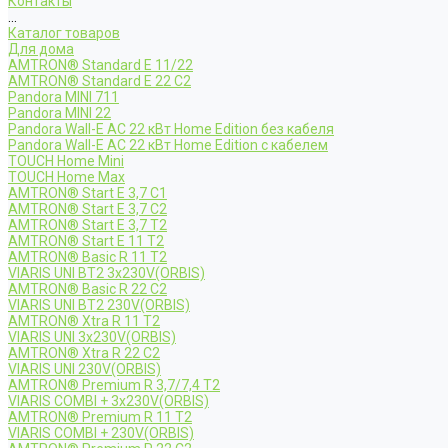
Контакты
...
Каталог товаров
Для дома
AMTRON® Standard E 11/22
AMTRON® Standard E 22 C2
Pandora MINI 711
Pandora MINI 22
Pandora Wall-E AC 22 кВт Home Edition без кабеля
Pandora Wall-E AC 22 кВт Home Edition с кабелем
TOUCH Home Mini
TOUCH Home Max
AMTRON® Start E 3,7 C1
AMTRON® Start E 3,7 C2
AMTRON® Start E 3,7 T2
AMTRON® Start E 11 T2
AMTRON® Basic R 11 T2
VIARIS UNI BT2 3x230V(ORBIS)
AMTRON® Basic R 22 C2
VIARIS UNI BT2 230V(ORBIS)
AMTRON® Xtra R 11 T2
VIARIS UNI 3x230V(ORBIS)
AMTRON® Xtra R 22 C2
VIARIS UNI 230V(ORBIS)
AMTRON® Premium R 3,7/7,4 T2
VIARIS COMBI + 3x230V(ORBIS)
AMTRON® Premium R 11 T2
VIARIS COMBI + 230V(ORBIS)