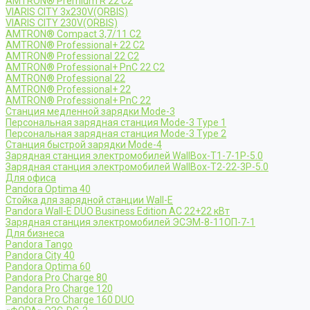
AMTRON® Premium R 22 C2
VIARIS CITY 3x230V(ORBIS)
VIARIS CITY 230V(ORBIS)
AMTRON® Compact 3,7/11 C2
AMTRON® Professional+ 22 C2
AMTRON® Professional 22 C2
AMTRON® Professional+ PnC 22 C2
AMTRON® Professional 22
AMTRON® Professional+ 22
AMTRON® Professional+ PnC 22
Станция медленной зарядки Mode-3
Персональная зарядная станция Mode-3 Type 1
Персональная зарядная станция Mode-3 Type 2
Станция быстрой зарядки Mode-4
Зарядная станция электромобилей WallBox-Т1-7-1Р-5.0
Зарядная станция электромобилей WallBox-Т2-22-3Р-5.0
Для офиса
Pandora Optima 40
Стойка для зарядной станции Wall-E
Pandora Wall-E DUO Business Edition AC 22+22 кВт
Зарядная станция электромобилей ЭСЭМ-8-11ОП-7-1
Для бизнеса
Pandora Tango
Pandora City 40
Pandora Optima 60
Pandora Pro Charge 80
Pandora Pro Charge 120
Pandora Pro Charge 160 DUO