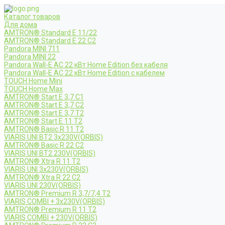
Каталог товаров
Для дома
AMTRON® Standard E 11/22
AMTRON® Standard E 22 C2
Pandora MINI 711
Pandora MINI 22
Pandora Wall-E AC 22 кВт Home Edition без кабеля
Pandora Wall-E AC 22 кВт Home Edition с кабелем
TOUCH Home Mini
TOUCH Home Max
AMTRON® Start E 3,7 C1
AMTRON® Start E 3,7 C2
AMTRON® Start E 3,7 T2
AMTRON® Start E 11 T2
AMTRON® Basic R 11 T2
VIARIS UNI BT2 3x230V(ORBIS)
AMTRON® Basic R 22 C2
VIARIS UNI BT2 230V(ORBIS)
AMTRON® Xtra R 11 T2
VIARIS UNI 3x230V(ORBIS)
AMTRON® Xtra R 22 C2
VIARIS UNI 230V(ORBIS)
AMTRON® Premium R 3,7/7,4 T2
VIARIS COMBI + 3x230V(ORBIS)
AMTRON® Premium R 11 T2
VIARIS COMBI + 230V(ORBIS)