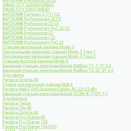
AMTRON® Premium R 22 C2
VIARIS CITY 3x230V(ORBIS)
VIARIS CITY 230V(ORBIS)
AMTRON® Compact 3,7/11 C2
AMTRON® Professional+ 22 C2
AMTRON® Professional 22 C2
AMTRON® Professional+ PnC 22 C2
AMTRON® Professional 22
AMTRON® Professional+ 22
AMTRON® Professional+ PnC 22
Станция медленной зарядки Mode-3
Персональная зарядная станция Mode-3 Type 1
Персональная зарядная станция Mode-3 Type 2
Станция быстрой зарядки Mode-4
Зарядная станция электромобилей WallBox-Т1-7-1Р-5.0
Зарядная станция электромобилей WallBox-Т2-22-3Р-5.0
Для офиса
Pandora Optima 40
Стойка для зарядной станции Wall-E
Pandora Wall-E DUO Business Edition AC 22+22 кВт
Зарядная станция электромобилей ЭСЭМ-8-11ОП-7-1
Для бизнеса
Pandora Tango
Pandora City 40
Pandora Optima 60
Pandora Pro Charge 80
Pandora Pro Charge 120
Pandora Pro Charge 160 DUO