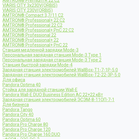
AMTRON® Premium R 22 C2
VIARIS CITY 3x230V(ORBIS)
VIARIS CITY 230V(ORBIS)
AMTRON® Compact 3,7/11 C2
AMTRON® Professional+ 22 C2
AMTRON® Professional 22 C2
AMTRON® Professional+ PnC 22 C2
AMTRON® Professional 22
AMTRON® Professional+ 22
AMTRON® Professional+ PnC 22
Станция медленной зарядки Mode-3
Персональная зарядная станция Mode-3 Type 1
Персональная зарядная станция Mode-3 Type 2
Станция быстрой зарядки Mode-4
Зарядная станция электромобилей WallBox-Т1-7-1Р-5.0
Зарядная станция электромобилей WallBox-Т2-22-3Р-5.0
Для офиса
Pandora Optima 40
Стойка для зарядной станции Wall-E
Pandora Wall-E DUO Business Edition AC 22+22 кВт
Зарядная станция электромобилей ЭСЭМ-8-11ОП-7-1
Для бизнеса
Pandora Tango
Pandora City 40
Pandora Optima 60
Pandora Pro Charge 80
Pandora Pro Charge 120
Pandora Pro Charge 160 DUO