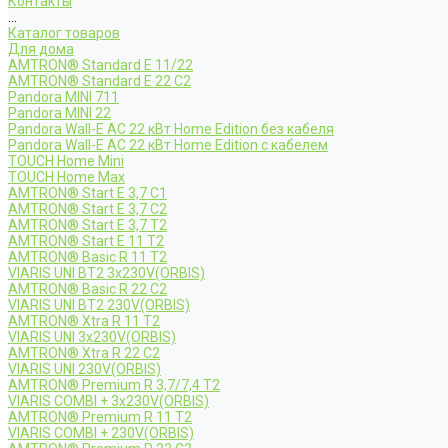
Контакты
...
Каталог товаров
Для дома
AMTRON® Standard E 11/22
AMTRON® Standard E 22 C2
Pandora MINI 711
Pandora MINI 22
Pandora Wall-E AC 22 кВт Home Edition без кабеля
Pandora Wall-E AC 22 кВт Home Edition с кабелем
TOUCH Home Mini
TOUCH Home Max
AMTRON® Start E 3,7 C1
AMTRON® Start E 3,7 C2
AMTRON® Start E 3,7 T2
AMTRON® Start E 11 T2
AMTRON® Basic R 11 T2
VIARIS UNI BT2 3x230V(ORBIS)
AMTRON® Basic R 22 C2
VIARIS UNI BT2 230V(ORBIS)
AMTRON® Xtra R 11 T2
VIARIS UNI 3x230V(ORBIS)
AMTRON® Xtra R 22 C2
VIARIS UNI 230V(ORBIS)
AMTRON® Premium R 3,7/7,4 T2
VIARIS COMBI + 3x230V(ORBIS)
AMTRON® Premium R 11 T2
VIARIS COMBI + 230V(ORBIS)