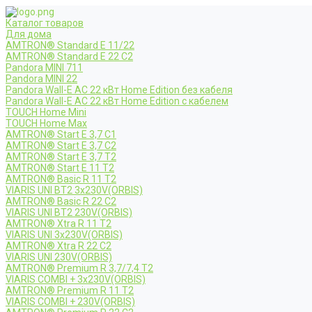
Каталог товаров
Для дома
AMTRON® Standard E 11/22
AMTRON® Standard E 22 C2
Pandora MINI 711
Pandora MINI 22
Pandora Wall-E AC 22 кВт Home Edition без кабеля
Pandora Wall-E AC 22 кВт Home Edition с кабелем
TOUCH Home Mini
TOUCH Home Max
AMTRON® Start E 3,7 C1
AMTRON® Start E 3,7 C2
AMTRON® Start E 3,7 T2
AMTRON® Start E 11 T2
AMTRON® Basic R 11 T2
VIARIS UNI BT2 3x230V(ORBIS)
AMTRON® Basic R 22 C2
VIARIS UNI BT2 230V(ORBIS)
AMTRON® Xtra R 11 T2
VIARIS UNI 3x230V(ORBIS)
AMTRON® Xtra R 22 C2
VIARIS UNI 230V(ORBIS)
AMTRON® Premium R 3,7/7,4 T2
VIARIS COMBI + 3x230V(ORBIS)
AMTRON® Premium R 11 T2
VIARIS COMBI + 230V(ORBIS)