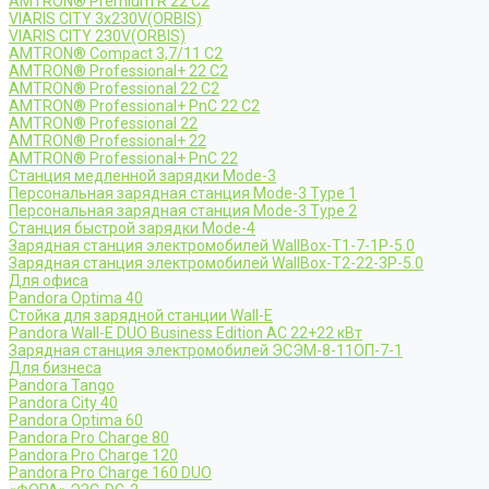
AMTRON® Premium R 22 C2
VIARIS CITY 3x230V(ORBIS)
VIARIS CITY 230V(ORBIS)
AMTRON® Compact 3,7/11 C2
AMTRON® Professional+ 22 C2
AMTRON® Professional 22 C2
AMTRON® Professional+ PnC 22 C2
AMTRON® Professional 22
AMTRON® Professional+ 22
AMTRON® Professional+ PnC 22
Станция медленной зарядки Mode-3
Персональная зарядная станция Mode-3 Type 1
Персональная зарядная станция Mode-3 Type 2
Станция быстрой зарядки Mode-4
Зарядная станция электромобилей WallBox-Т1-7-1Р-5.0
Зарядная станция электромобилей WallBox-Т2-22-3Р-5.0
Для офиса
Pandora Optima 40
Стойка для зарядной станции Wall-E
Pandora Wall-E DUO Business Edition AC 22+22 кВт
Зарядная станция электромобилей ЭСЭМ-8-11ОП-7-1
Для бизнеса
Pandora Tango
Pandora City 40
Pandora Optima 60
Pandora Pro Charge 80
Pandora Pro Charge 120
Pandora Pro Charge 160 DUO